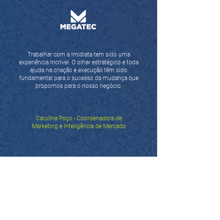
Trabalhar com a Imidiata tem sido uma
experiência incrível. O olhar estratégico e toda
ajuda na criação e execução têm sido
fundamental para o sucesso da mudança que
propomos para o nosso negócio.
Carolina Poço - Coordenadora de
Marketing e Inteligência de Mercado