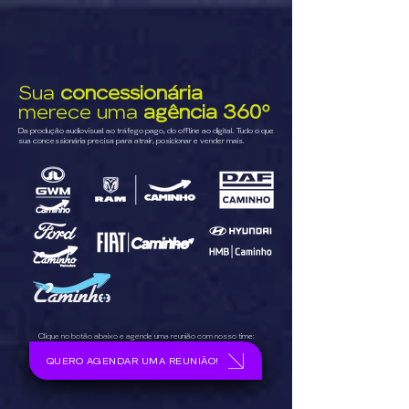
Sua
concessionária
merece uma
agência 360º
Da produção audiovisual ao tráfego pago, do offline ao digital. Tudo o que
sua concessionária precisa para atrair, posicionar e vender mais.
Clique no botão abaixo e agende uma reunião com nosso time:
QUERO AGENDAR UMA REUNIÃO!